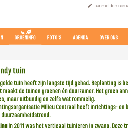
aanmelden nieuw
EN
GROENINFO
FOTO'S
AGENDA
OVER ONS
endy tuin
gelde tuin heeft zijn langste tijd gehad. Beplanting is
et maakt de tuinen groenen én duurzamer. Het groen anno
es, maar uitbundig en zelfs wat rommelig.
htingsorganisatie Milieu Centraal heeft inrichtings- en
ze duurzaamheidstrend.
ing
In 2011 was het verticaal tuinieren in zwang. Deze 