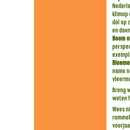
Nederla
klimop 
dol op 
en doen
Boom of
perspec
exempla
Bloeme
name ne
vleermu
Breng w
weten h
Wees ni
rommelt
voorjaa