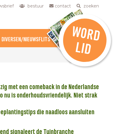
sbrief
bestuur
contact
zoeken
W
O
R
D
DIVERSEN/NIEUWSFLITS
L
ID
 bezig met een comeback in de Nederlandse
 nu is onderhoudsvriendelijk. Niet strak
 beplantingstips die naadloos aansluiten
trend signaleert de Tuinbranche