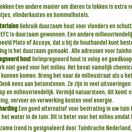
lokken Een andere manier om dieren te lokken is extra v
tjes, vlinderkasten en hommelhotels.
terialen
Gebruik duurzaam hout voor vlonders en schutt
PEFC is duurzaam gewonnen. Een andere milieuvriendeli
beeld Plato of Accoya, dat u bij de houthandel kunt best
ng is het duurzaam gemaakt. Alle adressen voor tuinho
egneerd hout
Geïmpregneerd hout is volop en goedkoop
k niet goed voor het milieu. Het bevat namelijk chemica
 kunnen komen. Breng het naar de milieustraat als u he
Denk eens aan betonstenen. Ze zijn in veel uitvoeringen 
p en milieuvriendelijk. Vermijd natuursteen, dit komt v
ing, vervoer en verwerking kosten veel energie.
harding
Een goed alternatief voor bestrating in uw tuin i
ft het water in de tuin. Dit is beter voor het milieu omdat
zame trend is gesignaleerd door Tuinbrache Nederland,