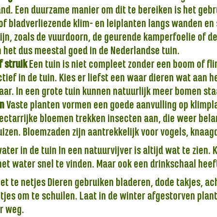
nd. Een duurzame manier om dit te bereiken is het gebr
of bladverliezende klim- en leiplanten langs wanden en
zijn, zoals de vuurdoorn, de geurende kamperfoelie of d
 het dus meestal goed in de Nederlandse tuin.
 struik
Een tuin is niet compleet zonder een boom of flin
tief in de tuin. Kies er liefst een waar dieren wat aan 
ar. In een grote tuin kunnen natuurlijk meer bomen sta
n
Vaste planten vormen een goede aanvulling op klimpla
ctarrijke bloemen trekken insecten aan, die weer belan
izen. Bloemzaden zijn aantrekkelijk voor vogels, knaagd
ater in de tuin In een natuurvijver is altijd wat te zien. 
et water snel te vinden. Maar ook een drinkschaal heeft
et te netjes Dieren gebruiken bladeren, dode takjes, a
jes om te schuilen. Laat in de winter afgestorven plant
r weg.