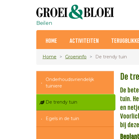
Beilen
HOME
ACTIVITEITEN
TERUGBLIKK
Home
Groeninfo
De trendy tuin
De tr
Onderhoudsvriendelijk
tuiniere
De bete
tuin. H
De trendy tuin
en netj
Voorlic
Egels in de tuin
bij de
Beplant