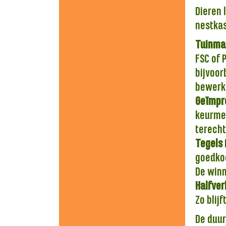
Dieren 
nestkas
Tuinma
FSC of 
bijvoor
bewerki
Geïmpr
keurmer
terecht
Tegels
goedkoo
De winn
Halfver
Zo blij
De duur