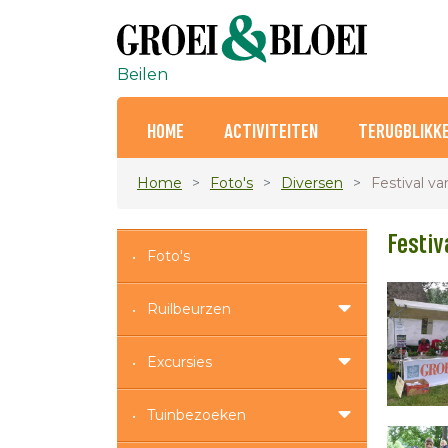
Beilen
HOME
ACTIVITEITEN
TERUGBLIKK
Home
Foto's
Diversen
Festival v
Festiv
Foto's
Ruilbeurzen
Excursies
Tuinbezoeken