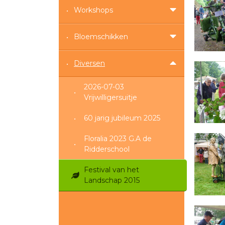
Workshops
Bloemschikken
Diversen
2026-07-03
Vrijwilligersuitje
60 jarig jubileum 2025
Floralia 2023 G.A de
Ridderschool
Festival van het
Landschap 2015