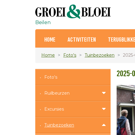
Beilen
HOME
ACTIVITEITEN
TERUGBLIKK
Home
Foto's
Tuinbezoeken
2025-
2025-0
Foto's
Ruilbeurzen
Excursies
Tuinbezoeken