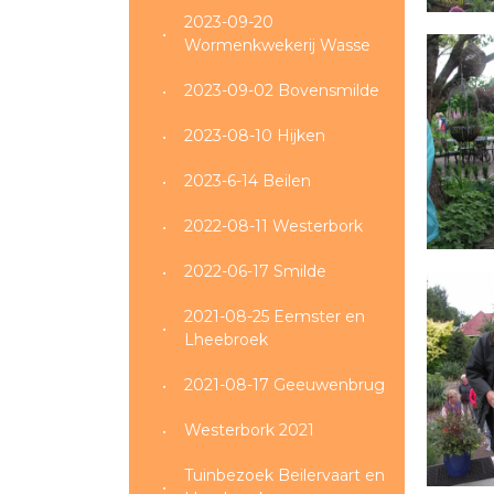
2023-09-20
Wormenkwekerij Wasse
2023-09-02 Bovensmilde
2023-08-10 Hijken
2023-6-14 Beilen
2022-08-11 Westerbork
2022-06-17 Smilde
2021-08-25 Eemster en
Lheebroek
2021-08-17 Geeuwenbrug
Westerbork 2021
Tuinbezoek Beilervaart en