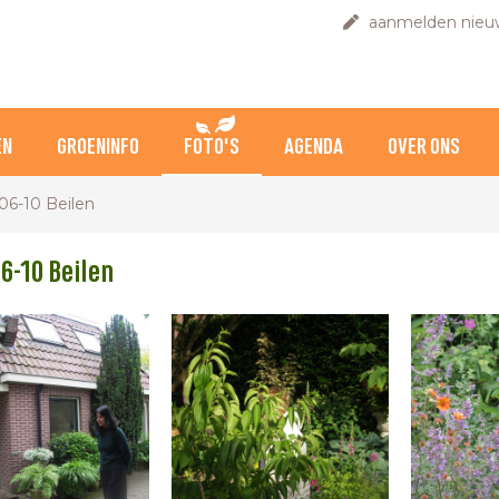
aanmelden nieuw
EN
GROENINFO
FOTO'S
AGENDA
OVER ONS
06-10 Beilen
6-10 Beilen