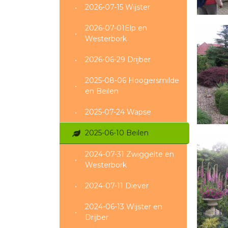
2026-07-15 Wijster
2026-07-01Elp en
Westerbork
2026-06-29 Drijber
2025-08-06 Hoogersmilde
en Beilen
2025-07-24 Wapse
2025-06-10 Beilen
2024-07-31 Zwiggelte en
Westerbork
2024-07-11 Diever
2024-06-13 Wijster en
Drijber