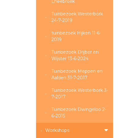
Lheebroek
Tuinbezoek Westerbork
24-7-2019
tuinbezoek Hijken 11-6-
2019
Tuinbezoek Drijber en
Wijster 13-6-2024
Tuinbezoek Meppen en
Aalden 31-7-2017
Tuinbezoek Westerbork 3-
7-2017
Tuinbezoek Dwingeloo 2-
6-2015
Workshops